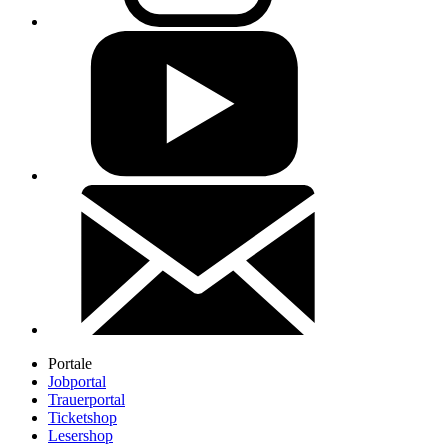
Portale
Jobportal
Trauerportal
Ticketshop
Lesershop