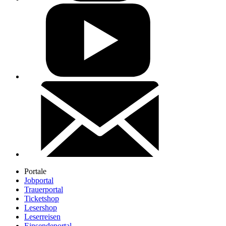
Portale
Jobportal
Trauerportal
Ticketshop
Lesershop
Leserreisen
Einsendeportal